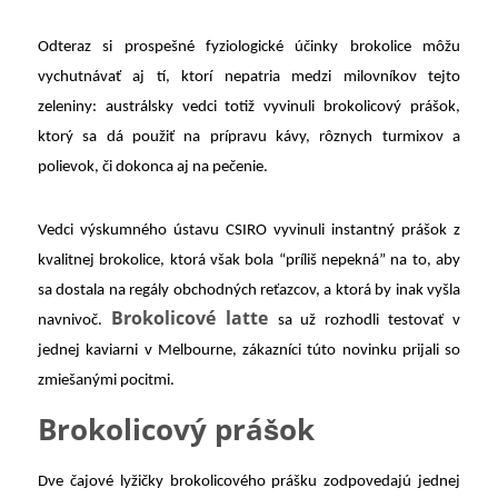
Odteraz si prospešné fyziologické účinky brokolice môžu
vychutnávať aj tí, ktorí nepatria medzi milovníkov tejto
zeleniny: austrálsky vedci totiž vyvinuli brokolicový prášok,
ktorý sa dá použiť na prípravu kávy, rôznych turmixov a
polievok, či dokonca aj na pečenie.
Vedci výskumného ústavu CSIRO vyvinuli instantný prášok z
kvalitnej brokolice, ktorá však bola “príliš nepekná” na to, aby
sa dostala na regály obchodných reťazcov, a ktorá by inak vyšla
Brokolicové latte
navnivoč.
sa už rozhodli testovať v
jednej kaviarni v Melbourne, zákazníci túto novinku prijali so
zmiešanými pocitmi.
Brokolicový prášok
Dve čajové lyžičky brokolicového prášku zodpovedajú jednej