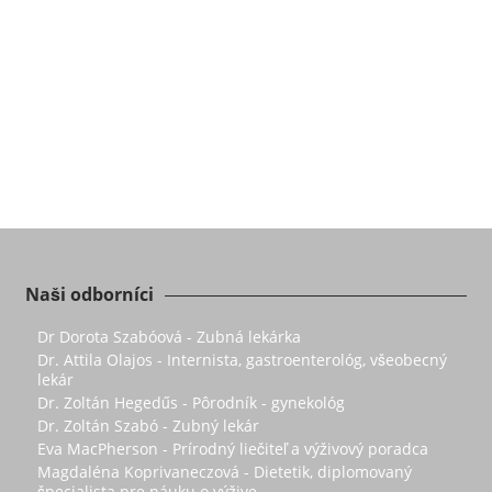
Naši odborníci
Dr Dorota Szabóová - Zubná lekárka
Dr. Attila Olajos - Internista, gastroenterológ, všeobecný
lekár
Dr. Zoltán Hegedűs - Pôrodník - gynekológ
Dr. Zoltán Szabó - Zubný lekár
Eva MacPherson - Prírodný liečiteľ a výživový poradca
Magdaléna Koprivaneczová - Dietetik, diplomovaný
špecialista pre náuku o výžive