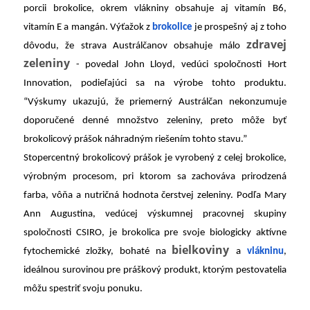
porcii brokolice, okrem vlákniny obsahuje aj vitamín B6,
vitamín E a mangán. Výťažok z
brokolice
j
e prospešný aj z toho
zdravej
dôvodu, že strava Austrálčanov obsahuje málo
zeleniny
- povedal John Lloyd, vedúci spoločnosti Hort
Innovation, podieľajúci sa na výrobe tohto produktu.
“Výskumy ukazujú, že priemerný Austrálčan nekonzumuje
doporučené denné množstvo zeleniny, preto môže byť
brokolicový prášok náhradným riešením tohto stavu.”
Stopercentný brokolicový prášok je vyrobený z celej brokolice,
výrobným procesom, pri ktorom sa zachováva prirodzená
farba, vôňa a nutričná hodnota čerstvej zeleniny. Podľa Mary
Ann Augustina, vedúcej výskumnej pracovnej skupiny
spoločnosti CSIRO, je brokolica pre svoje biologicky aktívne
bielkoviny
fytochemické zložky, bohaté na
a
vlákninu
,
ideálnou surovinou pre práškový produkt, ktorým pestovatelia
môžu spestriť svoju ponuku.