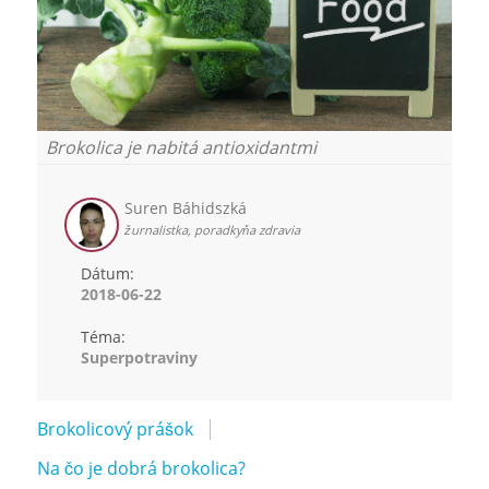
Brokolica je nabitá antioxidantmi
Suren Báhidszká
žurnalistka, poradkyňa zdravia
Dátum:
2018-06-22
Téma:
Superpotraviny
Brokolicový prášok
Na čo je dobrá brokolica?