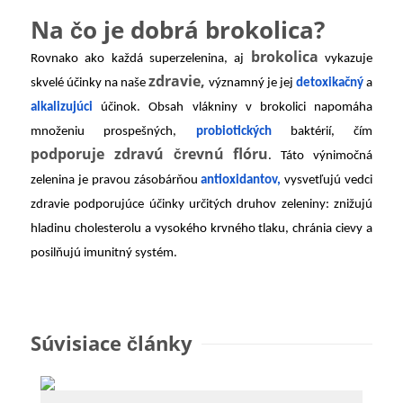
Na čo je dobrá brokolica?
brokolica
Rovnako ako každá superzelenina, aj
vykazuje
zdravie,
skvelé účinky na naše
významný je jej
detoxikačný
a
alkalizujúci
účinok. Obsah vlákniny v brokolici napomáha
množeniu prospešných,
probiotických
baktérií, čím
podporuje zdravú črevnú flóru
. Táto výnimočná
zelenina je pravou zásobárňou
antioxidantov,
vysvetľujú vedci
zdravie podporujúce účinky určitých druhov zeleniny: znižujú
hladinu cholesterolu a vysokého krvného tlaku, chránia cievy a
posilňujú imunitný systém.
Súvisiace články