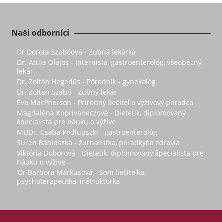
Naši odborníci
Dr Dorota Szabóová - Zubná lekárka
Dr. Attila Olajos - Internista, gastroenterológ, všeobecný
lekár
Dr. Zoltán Hegedűs - Pôrodník - gynekológ
Dr. Zoltán Szabó - Zubný lekár
Eva MacPherson - Prírodný liečiteľ a výživový poradca
Magdaléna Koprivaneczová - Dietetik, diplomovaný
špecialista pre náuku o výžive
MUDr. Csaba Podlupszki - gastroenterológ
Suren Báhidszká - žurnalistka, poradkyňa zdravia
Viktória Doborová - Dietetik, diplomovaný špecialista pre
náuku o výžive
’Dr Barbora Márkusová - Som liečiteľka,
psychoterapeutka, inštruktorka