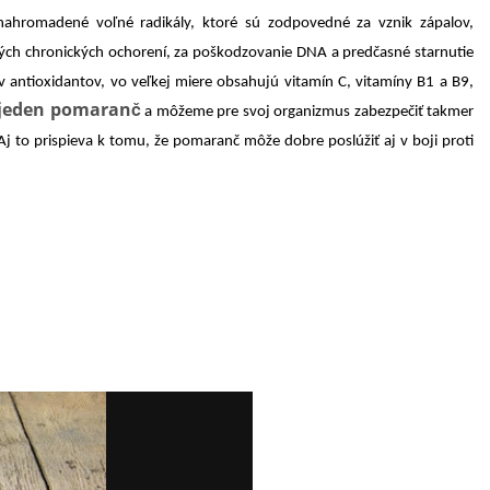
nahromadené voľné radikály, ktoré sú zodpovedné za vznik zápalov,
ných chronických ochorení, za poškodzovanie DNA a predčasné starnutie
antioxidantov, vo veľkej miere obsahujú vitamín C, vitamíny B1 a B9,
jeden pomaranč
a môžeme pre svoj organizmus zabezpečiť takmer
j to prispieva k tomu, že pomaranč môže dobre poslúžiť aj v boji proti