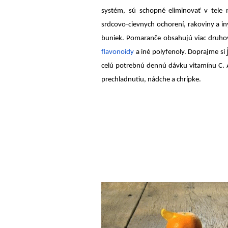
systém, sú schopné eliminovať v tele 
srdcovo-cievnych ochorení, rakoviny a i
buniek. Pomaranče obsahujú viac druhov 
flavonoidy
a iné polyfenoly. Doprajme si
celú potrebnú dennú dávku vitamínu C. A
prechladnutiu, nádche a chrípke.