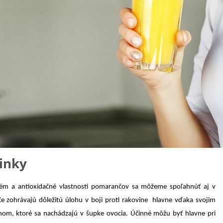
inky
tém a antioxidačné vlastnosti pomarančov sa môžeme spoľahnúť aj v
 zohrávajú dôležitú úlohu v boji proti rakovine hlavne vďaka svojim
om, ktoré sa nachádzajú v šupke ovocia. Účinné môžu byť hlavne pri