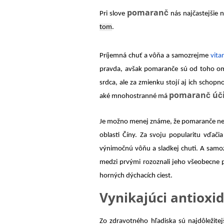
pomaranč
Pri slove
nás najčastejšie 
tom
.
Príjemná chuť a vôňa a samozrejme
vita
pravda, avšak pomaranče sú od toho o
srdca, ale za zmienku stojí aj ich schopn
pomaranč úč
aké mnohostranné má
Je možno menej známe, že pomaranče nepo
oblasti Číny. Za svoju popularitu vďač
výnimočnú vôňu a sladkej chuti. A sam
medzi prvými rozoznali jeho všeobecne pr
horných dýchacích ciest.
Vynikajúci antioxi
Zo zdravotného hľadiska sú najdôležit