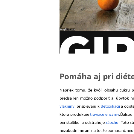
Pomáha aj pri diét
Napriek tomu, že kvôli obsahu cukru 
predsa len možno podporiť aj úbytok hm
vlákniny
prispievajú k
detoxikácii
a očist
ktorá produkuje
tráviace enzýmy
.Ďalšou 
peristaltiku a odstraňuje
zápchu
. Toto s
nezabudnime ani na to, že pomaranč neob