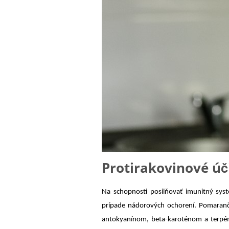
Protirakovinové úč
Na schopnosti posilňovať imunitný sys
prípade nádorových ochorení. Pomaranče
antokyanínom, beta-karoténom a terpén