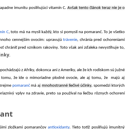
napadne imunitu posilňujúci vitamín C.
Avšak tento článok teraz nie je o
mín C
, toto má na mysli každý, kto si pomyslí na pomaranč. To je všetko
mnoho cennejším ovocím: upravujú
trávenie
, chránia pred ochoreniami
osť chrániť pred vznikom rakoviny. Toto však ani zďaleka nevystihuje to,
inky
.
chádzajú z Afriky, dokonca ani z Ameriky, ale že ich rodiskom sú južné
ia tomu, že ide o mimoriadne plodné ovocie, ale aj tomu, že majú aj
ozrejme
pomaranč
má aj
mnohostranné liečivé účinky
, spomedzi ktorých
iaznivý vplyv na zdravie, preto sa používal na liečbu rôznych ochorení
dant
ejšími zložkami pomarančov
antioxidanty
. Tieto totiž posilňujú imunitný