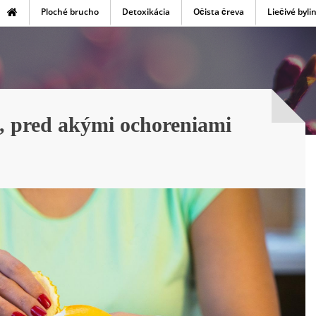
Ploché brucho
Detoxikácia
Očista čreva
Liečivé byli
, pred akými ochoreniami