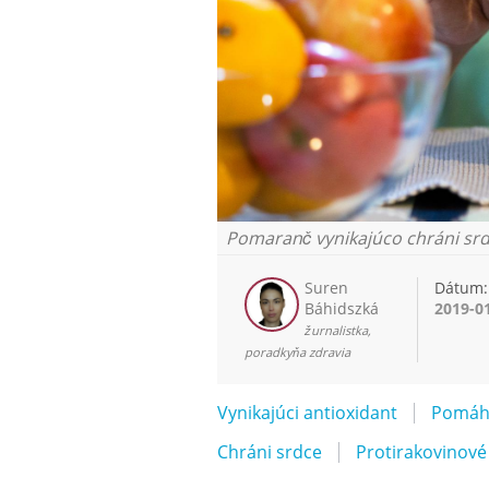
Pomaranč vynikajúco chráni srd
Suren
Dátum:
Báhidszká
2019-0
žurnalistka,
poradkyňa zdravia
Vynikajúci antioxidant
Pomáha
Chráni srdce
Protirakovinové