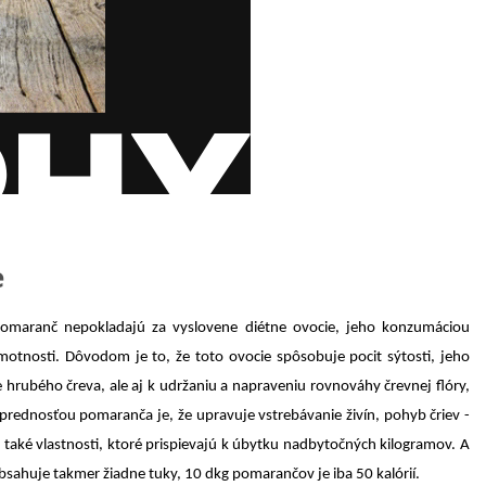
e
pomaranč nepokladajú za vyslovene diétne ovocie, jeho konzumáciou
otnosti. Dôvodom je to, že toto ovocie spôsobuje pocit sýtosti, jeho
e hrubého čreva, ale aj k udržaniu a napraveniu rovnováhy črevnej flóry,
prednosťou pomaranča je, že upravuje vstrebávanie živín, pohyb čriev -
ú také vlastnosti, ktoré prispievajú k úbytku nadbytočných kilogramov. A
sahuje takmer žiadne tuky, 10 dkg pomarančov je iba 50 kalórií.