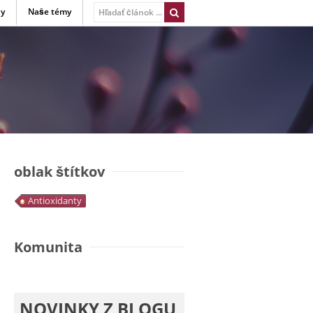
ny
Naše témy
oblak štítkov
Antioxidanty
Komunita
NOVINKY Z BLOGU