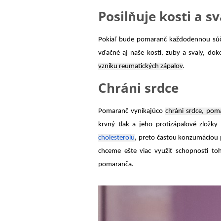
Posilňuje kosti a sv
Pokiaľ bude pomaranč každodennou súč
vďačné aj naše kosti, zuby a svaly, d
vzniku reumatických zápalov
.
Chráni srdce
Pomaranč vynikajúco
chráni srdce, pom
krvný tlak a jeho protizápalové zložky
cholesterolu
, preto častou konzumáciou 
chceme ešte viac využiť schopnosti to
pomaranča.