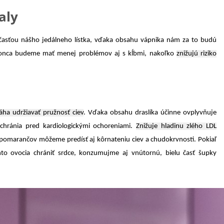
aly
asťou nášho jedálneho lístka, vďaka obsahu vápnika nám za to budú
okonca budeme mať menej problémov aj s kĺbmi, nakoľko
znižujú riziko
áha udržiavať pružnosť ciev
. Vďaka obsahu draslíka účinne ovplyvňuje
 chránia pred kardiologickými ochoreniami.
Znižuje hladinu zlého LDL
pomarančov môžeme predísť aj kôrnateniu ciev a chudokrvnosti. Pokiaľ
hto ovocia chrániť srdce, konzumujme aj vnútornú, bielu časť šupky