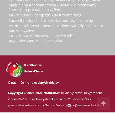
Magdaléna Koprivaneczová - Dietetik, diplomovaný
špecialista pre náuku o výžive
MUDr. Csaba Podlupszki - gastroenterológ
Suren Báhidszká - žurnalistka, poradkyňa zdravia
Viktória Doborová - Dietetik, diplomovaný špecialista pre
náuku o výžive
’Dr Barbora Márkusová - Som liečiteľka,
psychoterapeutka, inštruktorka
© 2006-2026
NaturalSwiss
O nás
|
Ochrana osobných údajov
Copyright © 2006-2026 NaturalSwiss
Všetky práva sú vyhradené.
Žiadna časť tejto webovej stránky sa nemôže kopírovať bez
písomného súhlasu firmy Natural Swiss. -
pr@swissmedia.info