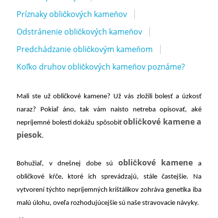
Príznaky obličkových kameňov
Odstránenie obličkových kameňov
Predchádzanie obličkovým kameňom
Koľko druhov obličkových kameňov poznáme?
Mali ste už obličkové kamene? Už vás zložili bolesť a úzkosť
naraz? Pokiaľ áno, tak vám naisto netreba opisovať, aké
obličkové kamene a
nepríjemné bolesti dokážu spôsobiť
piesok
.
obličkové kamene
Bohužiaľ, v dnešnej dobe sú
a
obličkové kŕče, ktoré ich sprevádzajú, stále častejšie. Na
vytvorení týchto nepríjemných krištálikov zohráva genetika iba
malú úlohu, oveľa rozhodujúcejšie sú naše stravovacie návyky.