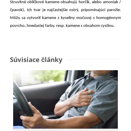
Struvitné obličkové kamene obsahujú horčík, alebo amoniak /
čpavok), ich tvar je najčastejšie ostrý, pripomínajúci parožie.
Môžu sa vytvoriť kamene z kyseliny močovej s homogénnym
povrcho, hnedastej farby, resp. kamene s obsahom cystínu.
Súvisiace články