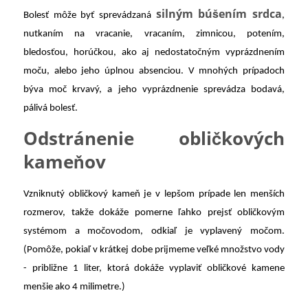
silným búšením srdca
Bolesť môže byť sprevádzaná
,
nutkaním na vracanie, vracaním, zimnicou, potením,
bledosťou, horúčkou, ako aj nedostatočným vyprázdnením
moču, alebo jeho úplnou absenciou. V mnohých prípadoch
býva moč krvavý, a jeho vyprázdnenie sprevádza bodavá,
pálivá bolesť.
Odstránenie obličkových
kameňov
Vzniknutý obličkový kameň je v lepšom prípade len menších
rozmerov, takže dokáže pomerne ľahko prejsť obličkovým
systémom a močovodom, odkiaľ je vyplavený močom.
(Pomôže, pokiaľ v krátkej dobe prijmeme veľké množstvo vody
- približne 1 liter, ktorá dokáže vyplaviť obličkové kamene
menšie ako 4 milimetre.)