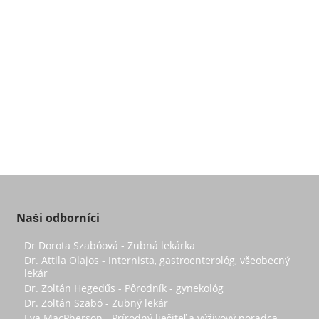
Naši odborníci
Dr Dorota Szabóová - Zubná lekárka
Dr. Attila Olajos - Internista, gastroenterológ, všeobecný
lekár
Dr. Zoltán Hegedűs - Pôrodník - gynekológ
Dr. Zoltán Szabó - Zubný lekár
Eva MacPherson - Prírodný liečiteľ a výživový poradca