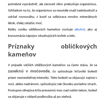
potrebné vyprázdniť, ale zároveň silno prekysľuje organizmus.
Vzhľadom na to, že organizmus sa neustále snaží nadobudnúť a
udržať rovnováhu, z kostí sa odbúrava mnoho minerálnych
látok, ďalej zaťažúc moč.
Riziko vzniku obličkových kameňov zvyšuje
alkohol
, ako aj
konzumácia nápojov obsahujúcich kofeín a teín.
Príznaky obličkových
kameňov
V prípade väčších obličkových kameňov sa často stáva, že sa
zaseknú v močovode
, čo spôsobuje kŕčovité bolesti
priam neznesiteľnej intenzity. Tieto bolesti sa objavujú najmä v
noci, alebo nadránom, spôsobujúc tak človeku poriadny strach.
Postupne silnejúce kŕče prevezmú moc nad naším telom, bolesť
sa objavuje v oblasti podbruška až po stehná.