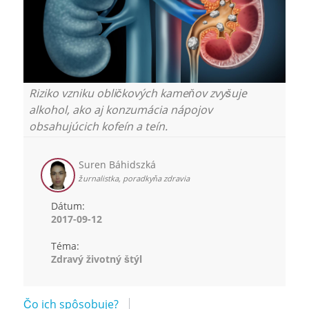
Riziko vzniku obličkových kameňov zvyšuje
alkohol, ako aj konzumácia nápojov
obsahujúcich kofeín a teín.
Suren Báhidszká
žurnalistka, poradkyňa zdravia
Dátum:
2017-09-12
Téma:
Zdravý životný štýl
Čo ich spôsobuje?