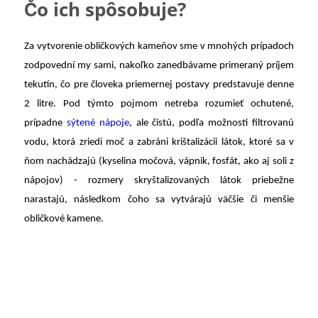
Čo ich spôsobuje?
Za vytvorenie obličkových kameňov sme v mnohých prípadoch
zodpovední my sami, nakoľko zanedbávame primeraný príjem
tekutín, čo pre človeka priemernej postavy predstavuje denne
2 litre. Pod týmto pojmom netreba rozumieť ochutené,
prípadne
sýtené nápoje
, ale čistú, podľa možnosti filtrovanú
vodu, ktorá zriedi moč a zabráni krištalizácii látok, ktoré sa v
ňom nachádzajú (kyselina močová, vápnik, fosfát, ako aj soli z
nápojov) - rozmery skryštalizovaných látok priebežne
narastajú, následkom čoho sa vytvárajú väčšie či menšie
obličkové kamene.