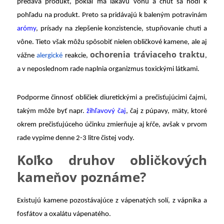
predáva produkt, pokiaľ má lákavú vôňu a chuť sa hodí k
pohľadu na produkt. Preto sa pridávajú k baleným potravinám
arómy
, prísady na zlepšenie konzistencie, stupňovanie chuti a
vône. Tieto však môžu spôsobiť nielen obličkové kamene, ale aj
ochorenia tráviaceho traktu
vážne
alergické
reakcie,
,
a v neposlednom rade naplnia organizmus toxickými látkami.
Podporme činnosť obličiek diuretickými a prečisťujúcimi čajmi,
takým môže byť napr.
žihľavový čaj
, čaj z púpavy, mäty, ktoré
okrem prečisťujúceho účinku zmierňuje aj kŕče, avšak v prvom
rade vypime denne 2-3 litre čistej vody.
Koľko druhov obličkových
kameňov poznáme?
Existujú kamene pozostávajúce z vápenatých solí, z vápnika a
fosfátov a oxalátu vápenatého.