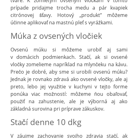
tváre. K zomletým ovseným vločkám v tomto
prípade pridajme trocha medu a pár kvapiek
citrónovej šťavy. Hotový „produkt” môžeme
účinne aplikovať na mastnú pleť s vyrážkami.
Múka z ovsených vločiek
Ovsenú múku si môžeme urobiť aj sami
v domácich podmienkach. Stačí, ak si ovsené
vločky zomelieme napríklad na mlynčeku na kávu.
Prečo je dobré, aby sme si urobili ovsenú múku?
Jednak je rovnako zdravá ako ovsené vločky, ale aj
preto, lebo jej využitie v kuchyni v tejto forme
ponúka viac možností: môžeme ňou obaľovať,
použiť na zahustenie, ale je výborná aj ako
základná surovina pri príprave zákuskov.
Stačí denne 10 dkg
V záujme zachovanie svojho zdravia stačí, ak