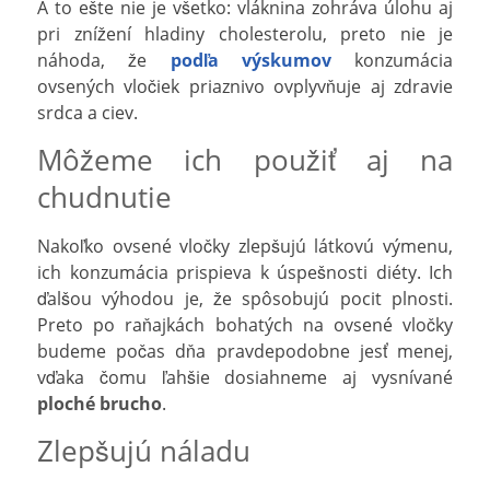
A to ešte nie je všetko: vláknina zohráva úlohu aj
pri znížení hladiny cholesterolu, preto nie je
náhoda, že
podľa výskumov
konzumácia
ovsených vločiek priaznivo ovplyvňuje aj zdravie
srdca a ciev.
Môžeme ich použiť aj na
chudnutie
Nakoľko ovsené vločky zlepšujú látkovú výmenu,
ich konzumácia prispieva k úspešnosti diéty. Ich
ďalšou výhodou je, že spôsobujú pocit plnosti.
Preto po raňajkách bohatých na ovsené vločky
budeme počas dňa pravdepodobne jesť menej,
vďaka čomu ľahšie dosiahneme aj vysnívané
ploché brucho
.
Zlepšujú náladu