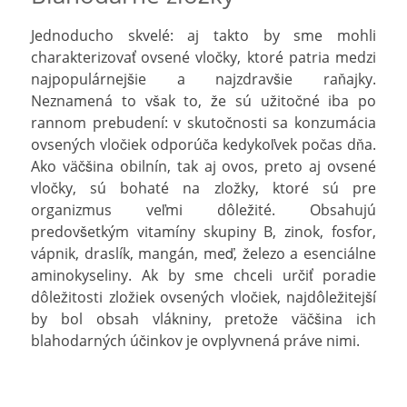
Jednoducho skvelé: aj takto by sme mohli
charakterizovať ovsené vločky, ktoré patria medzi
najpopulárnejšie a najzdravšie raňajky.
Neznamená to však to, že sú užitočné iba po
rannom prebudení: v skutočnosti sa konzumácia
ovsených vločiek odporúča kedykoľvek počas dňa.
Ako väčšina obilnín, tak aj ovos, preto aj ovsené
vločky, sú bohaté na zložky, ktoré sú pre
organizmus veľmi dôležité. Obsahujú
predovšetkým vitamíny skupiny B, zinok, fosfor,
vápnik, draslík, mangán, meď, železo a esenciálne
aminokyseliny. Ak by sme chceli určiť poradie
dôležitosti zložiek ovsených vločiek, najdôležitejší
by bol obsah vlákniny, pretože väčšina ich
blahodarných účinkov je ovplyvnená práve nimi.