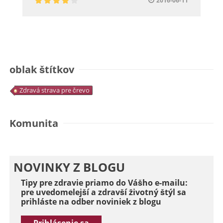
2016-06-11
oblak štítkov
Zdravá strava pre črevo
Komunita
NOVINKY Z BLOGU
Tipy pre zdravie priamo do Vášho e-mailu:
pre uvedomelejší a zdravší životný štýl sa
prihláste na odber noviniek z blogu