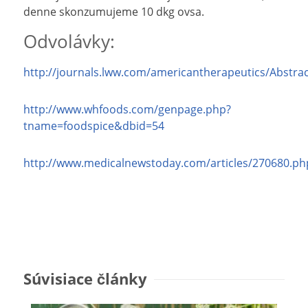
denne skonzumujeme 10 dkg ovsa.
Odvolávky:
http://journals.lww.com/americantherapeutics/Abstra
http://www.whfoods.com/genpage.php?
tname=foodspice&dbid=54
http://www.medicalnewstoday.com/articles/270680.ph
Súvisiace články