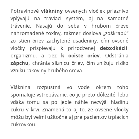
Potravinové
vlákniny
ovsených vločiek priaznivo
vplývajú na tráviaci systém, aj na samotné
trávenie. Nasajú do seba v hrubom čreve
nahromadené toxíny, takmer doslova „zoškrabú“
zo stien čriev zachytené usadeniny, čím ovsené
vločky prispievajú k prirodzenej
detoxikácii
organizmu, a tiež
k očiste čriev
. Odstránia
zápchu
, chránia sliznicu čriev, čím znižujú riziko
vzniku rakoviny hrubého čreva.
Vláknina rozpustná vo vode okrem toho
spomaľuje vstrebávanie, čo je preto dôležité, lebo
vďaka tomu sa po jedle náhle nezvýši hladinu
cukru v krvi. Znamená to aj to, že ovsené vločky
môžu byť veľmi užitočné aj pre pacientov trpiacich
cukrovkou.