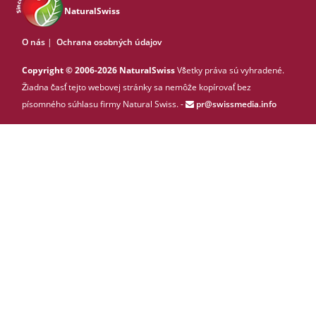
NaturalSwiss
O nás
|
Ochrana osobných údajov
Copyright © 2006-2026 NaturalSwiss
Všetky práva sú vyhradené.
Žiadna časť tejto webovej stránky sa nemôže kopírovať bez
písomného súhlasu firmy Natural Swiss. -
pr@swissmedia.info