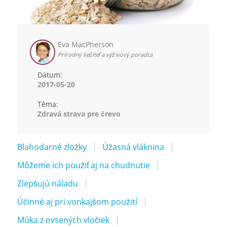
Eva MacPherson
Prírodný liečiteľ a výživový poradca
Dátum:
2017-05-20
Téma:
Zdravá strava pre črevo
Blahodarné zložky
Úžasná vláknina
Môžeme ich použiť aj na chudnutie
Zlepšujú náladu
Účinné aj pri vonkajšom použití
Múka z ovsených vločiek