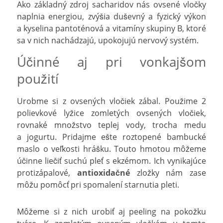
Ako základný zdroj sacharidov nás ovsené vločky
naplnia energiou, zvýšia duševný a fyzický výkon
a kyselina pantoténová a vitamíny skupiny B, ktoré
sa v nich nachádzajú, upokojujú nervový systém.
Účinné aj pri vonkajšom
použití
Urobme si z ovsených vločiek zábal. Použime 2
polievkové lyžice zomletých ovsených vločiek,
rovnaké množstvo teplej vody, trocha medu
a jogurtu. Pridajme ešte roztopené bambucké
maslo o veľkosti hrášku. Touto hmotou môžeme
účinne liečiť suchú pleť s ekzémom. Ich vynikajúce
protizápalové,
antioxidačné
zložky nám zase
môžu pomôcť pri spomalení starnutia pleti.
Môžeme si z nich urobiť aj peeling na pokožku