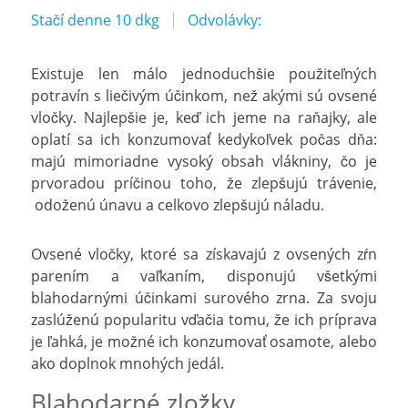
Stačí denne 10 dkg
Odvolávky:
Existuje len málo jednoduchšie použiteľných
potravín s liečivým účinkom, než akými sú ovsené
vločky. Najlepšie je, keď ich jeme na raňajky, ale
oplatí sa ich konzumovať kedykoľvek počas dňa:
majú mimoriadne vysoký obsah vlákniny, čo je
prvoradou príčinou toho, že zlepšujú trávenie,
odoženú únavu a celkovo zlepšujú náladu.
Ovsené vločky, ktoré sa získavajú z ovsených zŕn
parením a vaľkaním, disponujú všetkými
blahodarnými účinkami surového zrna. Za svoju
zaslúženú popularitu vďačia tomu, že ich príprava
je ľahká, je možné ich konzumovať osamote, alebo
ako doplnok mnohých jedál.
Blahodarné zložky