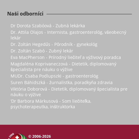
Naši odborníci
Dr Dorota Szabóová - Zubná lekárka
Dr. Attila Olajos - Internista, gastroenterológ, všeobecný
lekár
Dr. Zoltán Hegedűs - Pôrodník - gynekológ
Dr. Zoltán Szabó - Zubný lekár
Eva MacPherson - Prírodný liečiteľ a výživový poradca
Magdaléna Koprivaneczová - Dietetik, diplomovaný
špecialista pre náuku o výžive
MUDr. Csaba Podlupszki - gastroenterológ
Suren Báhidszká - žurnalistka, poradkyňa zdravia
Viktória Doborová - Dietetik, diplomovaný špecialista pre
náuku o výžive
’Dr Barbora Márkusová - Som liečiteľka,
psychoterapeutka, inštruktorka
© 2006-2026