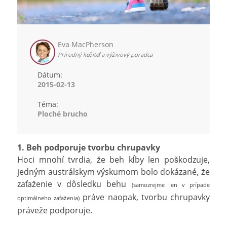
Eva MacPherson
Prírodný liečiteľ a výživový poradca
Dátum:
2015-02-13
Téma:
Ploché brucho
1. Beh podporuje tvorbu chrupavky
Hoci mnohí tvrdia, že beh kĺby len poškodzuje,
jedným austrálskym výskumom bolo dokázané, že
zaťaženie v dôsledku behu
(samozrejme len v prípade
práve naopak, tvorbu chrupavky
optimálneho zaťaženia)
práveže podporuje.