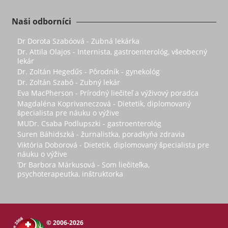
Naši odborníci
Dr Dorota Szabóová - Zubná lekárka
Dr. Attila Olajos - Internista, gastroenterológ, všeobecný
lekár
Dr. Zoltán Hegedűs - Pôrodník - gynekológ
Dr. Zoltán Szabó - Zubný lekár
Eva MacPherson - Prírodný liečiteľ a výživový poradca
Magdaléna Koprivaneczová - Dietetik, diplomovaný
špecialista pre náuku o výžive
MUDr. Csaba Podlupszki - gastroenterológ
Suren Báhidszká - žurnalistka, poradkyňa zdravia
Viktória Doborová - Dietetik, diplomovaný špecialista pre
náuku o výžive
’Dr Barbora Márkusová - Som liečiteľka,
psychoterapeutka, inštruktorka
© 2006-2026