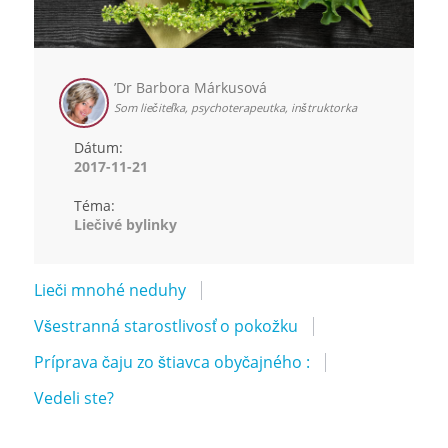
’Dr Barbora Márkusová
Som liečiteľka, psychoterapeutka, inštruktorka
Dátum:
2017-11-21
Téma:
Liečivé bylinky
Lieči mnohé neduhy
Všestranná starostlivosť o pokožku
Príprava čaju zo štiavca obyčajného :
Vedeli ste?