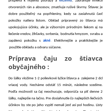
ekzému
,
prispieva k hojeniu psoriázy a
zabraňuje infekcii
otvorených rán a abscesov, zmatňuje rušivé škvrny. Štiavec je
dobre použiteľný na popŕhleniny, kedy sa zasiahnutá časť
pokožky natiera listom. Obklad pripravený zo štiavca má
upokojujúce účinky, ale je výborným prírodným liekom aj na
,
,
liečenie vredov, žihľavky, svrbenia
bodnutia hmyzom
svrabu a
.
zapálenú pokožku s
akné
Efektívnejšie a praktickejšie je
použitie obkladu a odvaru súčasne.
Príprava čaju zo štiavca
obyčajného :
Do šálky vložíme 1-2 polievkové lyžice štiavca a zalejeme 2 dcl
vriacej vody. Necháme odstáť 15 minút, následne scedíme.
Podľa možnosti sa čaj neochucuje, odporúča sa piť denne 2
šálky, najlepšie na lačno. Pre dosiahnutie čo najlepších liečivých
účinkov by ste po jeho vypití nemali jesť asi pol hodinu. Listy