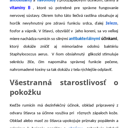
antioxidanty
a
flavonoidy
s protizápalovým účinkom, taníny a
vitamíny B
, ktoré sú potrebné pre správne fungovanie
nervovej sústavy. Okrem toho táto liečivá rastlina obsahuje aj
horčík nevyhnutný pre zdravú funkciu srdca, ďalej
železo
,
fosfor a vápnik. V štiavci, obzvlášť v jeho koreni, sa vo veľkej
miere nachádza rumicín so silnými
antibakteriálnymi
účinkami
,
ktorý dokáže zničiť aj mimoriadne odolnú baktériu
Staphylococcus aerus. V ňom obsiahnutý glikozid stimuluje
sekréciu žlče, čím napomáha správnej funkcie pečene,
nahromadené toxíny sa tak dokážu z tela rýchlejšie odplaviť.
Všestranná starostlivosť o
pokožku
Keďže rumicín má dezinfekčný účinok, obklad pripravený z
odvaru štiavca sa účinne využíva pri rôznych zápaloch kože.
Obklad alebo masť zo štiavca upokojuje príznaky popálenín a