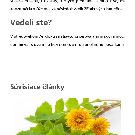
štiavca obsahujú oxaláty, ktorých prehnaná a dlho trvajúca
konzumácia môže mať za následok vznik žlčníkových kameňov.
Vedeli ste?
V stredovekom Anglicku sa štiavcu pripisovala aj magická moc,
domnievali sa, že jeho listy pomôžu proti urieknutiu bosorkami.
Súvisiace články