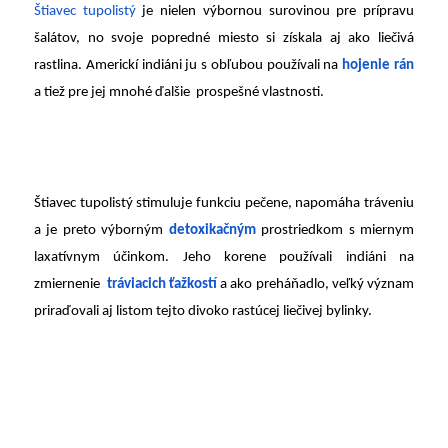
Štiavec tupolistý
je nielen výbornou surovinou pre prípravu
šalátov, no svoje popredné miesto si získala aj ako liečivá
rastlina. Americkí indiáni ju s obľubou používali na
hojenie rán
a tiež pre jej mnohé ďalšie prospešné vlastnosti.
Štiavec tupolistý stimuluje funkciu pečene, napomáha tráveniu
a je preto výborným
detoxikačným
prostriedkom s miernym
laxatívnym účinkom. Jeho korene používali indiáni na
zmiernenie
tráviacich ťažkostí
a ako preháňadlo, veľký význam
priraďovali aj listom tejto divoko rastúcej liečivej bylinky.