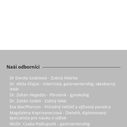
Naši odborníci
Dr Dorota Szabóová - Zubná lekárka
Dr. Attila Olajos - Internista, gastroenterológ, všeobecný
lekár
Dr. Zoltán Hegedűs - Pôrodník - gynekológ
Dr. Zoltán Szabó - Zubný lekár
Eva MacPherson - Prírodný liečiteľ a výživový poradca
Magdaléna Koprivaneczová - Dietetik, diplomovaný
špecialista pre náuku o výžive
MUDr. Csaba Podlupszki - gastroenterológ