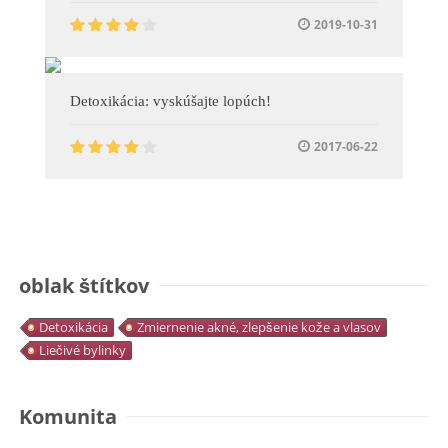
2019-10-31
Detoxikácia: vyskúšajte lopúch!
2017-06-22
oblak štítkov
Detoxikácia
Zmiernenie akné, zlepšenie kože a vlasov
Liečivé bylinky
Komunita