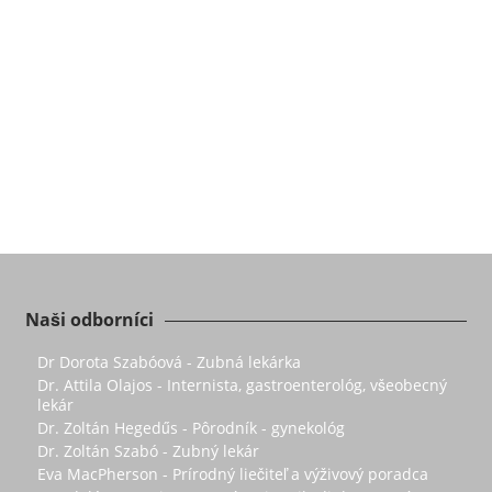
Naši odborníci
Dr Dorota Szabóová - Zubná lekárka
Dr. Attila Olajos - Internista, gastroenterológ, všeobecný
lekár
Dr. Zoltán Hegedűs - Pôrodník - gynekológ
Dr. Zoltán Szabó - Zubný lekár
Eva MacPherson - Prírodný liečiteľ a výživový poradca