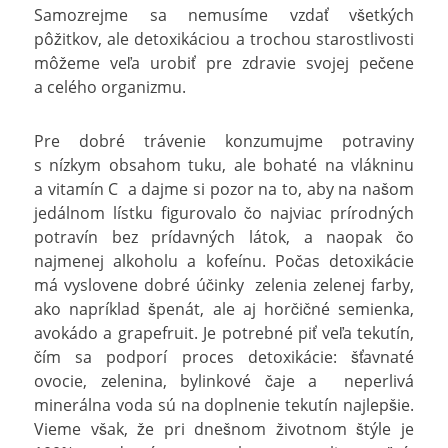
Samozrejme sa nemusíme vzdať všetkých
pôžitkov, ale detoxikáciou a trochou starostlivosti
môžeme veľa urobiť pre zdravie svojej pečene
a celého organizmu.
Pre dobré trávenie konzumujme potraviny
s nízkym obsahom tuku, ale bohaté na vlákninu
a vitamín C a dajme si pozor na to, aby na našom
jedálnom lístku figurovalo čo najviac prírodných
potravín bez prídavných látok, a naopak čo
najmenej alkoholu a kofeínu. Počas detoxikácie
má vyslovene dobré účinky zelenia zelenej farby,
ako napríklad špenát, ale aj horčičné semienka,
avokádo a grapefruit. Je potrebné piť veľa tekutín,
čím sa podporí proces detoxikácie: šťavnaté
ovocie, zelenina, bylinkové čaje a neperlivá
minerálna voda sú na doplnenie tekutín najlepšie.
Vieme však, že pri dnešnom životnom štýle je