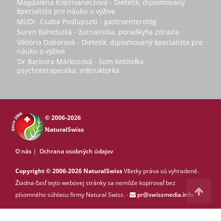
Magdaléna Koprivaneczová - Dietetik, diplomovaný
špecialista pre náuku o výžive
MUDr. Csaba Podlupszki - gastroenterológ
Suren Báhidszká - žurnalistka, poradkyňa zdravia
Viktória Doborová - Dietetik, diplomovaný špecialista pre
náuku o výžive
’Dr Barbora Márkusová - Som liečiteľka,
psychoterapeutka, inštruktorka
© 2006-2026
NaturalSwiss
O nás
|
Ochrana osobných údajov
Copyright © 2006-2026 NaturalSwiss
Všetky práva sú vyhradené.
Žiadna časť tejto webovej stránky sa nemôže kopírovať bez
písomného súhlasu firmy Natural Swiss. -
pr@swissmedia.info