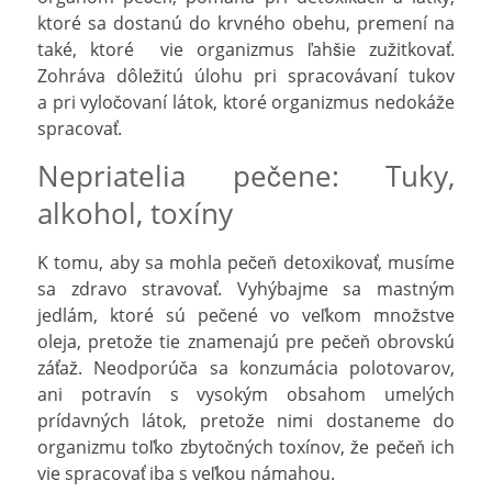
ktoré sa dostanú do krvného obehu, premení na
také, ktoré vie organizmus ľahšie zužitkovať.
Zohráva dôležitú úlohu pri spracovávaní tukov
a pri vyločovaní látok, ktoré organizmus nedokáže
spracovať.
Nepriatelia pečene: Tuky,
alkohol, toxíny
K tomu, aby sa mohla pečeň detoxikovať, musíme
sa zdravo stravovať. Vyhýbajme sa mastným
jedlám, ktoré sú pečené vo veľkom množstve
oleja, pretože tie znamenajú pre pečeň obrovskú
záťaž. Neodporúča sa konzumácia polotovarov,
ani potravín s vysokým obsahom umelých
prídavných látok, pretože nimi dostaneme do
organizmu toľko zbytočných toxínov, že pečeň ich
vie spracovať iba s veľkou námahou.