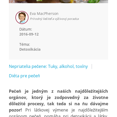
Eva MacPherson
Prírodný liečiteľ a výživový poradca
Dátum:
2016-09-12
Téma:
Detoxikácia
Nepriatelia pečene: Tuky, alkohol, toxíny
Diéta pre pečeň
Pečeň je jedným z našich najdôležitejších
orgánov, ktorý je zodpovedný za životne
dôležité procesy, tak teda si na ňu dávajme
pozor!
Pri látkovej výmene je najdôležitejším
orgánom pečeň, pomáha pri detoxikácii a látky,